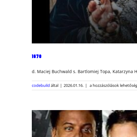
1670
d. Maciej Buchwald s. Bartlomiej Topa, Katarzyna
1670
codebuild
által
|
2026.01.16.
|
a hozzászólások lehetőség
bejegyzéshez