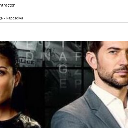
ntractor
e kikapcsolva