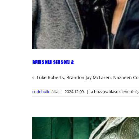
RANSOM SEASON 2
s. Luke Roberts, Brandon Jay McLaren, Nazneen Co
Ransom
codebuild
által
|
2024.12.09.
|
a hozzászólások lehetőség
Season
2
bejegyzéshez