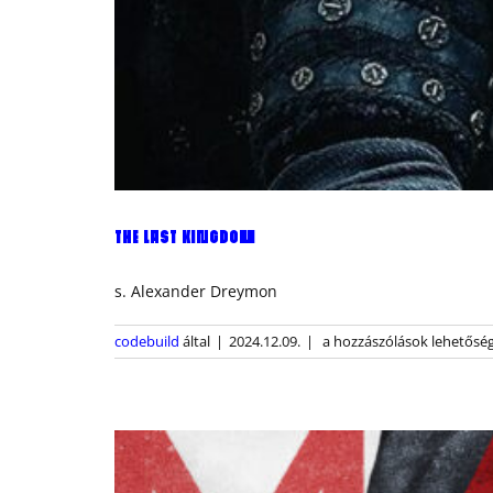
THE LAST KINGDOM
s. Alexander Dreymon
The
codebuild
által
|
2024.12.09.
|
a hozzászólások lehetőség
Last
Kingdom
bejegyzéshez