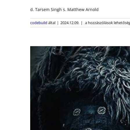
d. Tarsem Singh s. Matthew Arnold
Emerald
codebuild
által
|
2024.12.09.
|
a hozzászólások lehetőség
City
bejegyzéshez