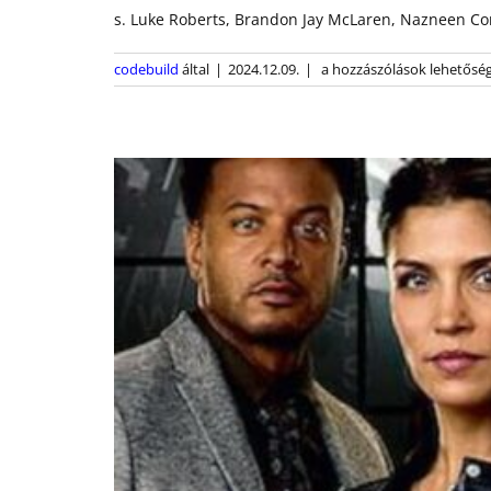
s. Luke Roberts, Brandon Jay McLaren, Nazneen Co
Ransom
codebuild
által
|
2024.12.09.
|
a hozzászólások lehetőség
Season
3
bejegyzéshez