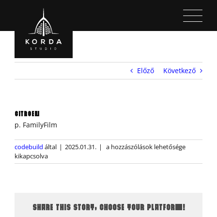
Kihagyás
Előző
Következő
CITROËN
p. FamilyFilm
Citroën
codebuild
által
|
2025.01.31.
|
a hozzászólások lehetősége
bejegyzéshez
kikapcsolva
SHARE THIS STORY, CHOOSE YOUR PLATFORM!