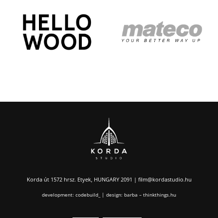
Korda út 1572 hrsz. Etyek, HUNGARY 2091 |
film@kordastudio.hu
development:
codebuild_
| design: barba –
thinkthings.hu