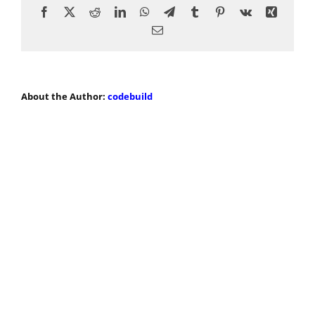
Facebook
X
Reddit
LinkedIn
WhatsApp
Telegram
Tumblr
Pinterest
Vk
Xing
Email:
About the Author:
codebuild