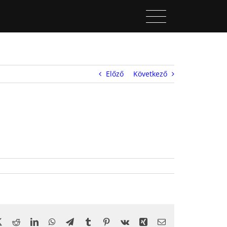
Előző
Következő
book
X
Reddit
LinkedIn
WhatsApp
Telegram
Tumblr
Pinterest
Vk
Xing
Email: