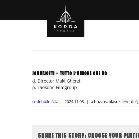
Kihagyás
JOVANOTTI – TUTTO L’AMORE CHE HO
d. Director Maki Gherzi
p. Laokoon Filmgroup
Jovanotti
codebuild
által
|
2024.11.08.
|
a hozzászólások lehetőség
–
Tutto
L’Amore
Che
Ho
SHARE THIS STORY, CHOOSE YOUR PLAT
bejegyzéshez