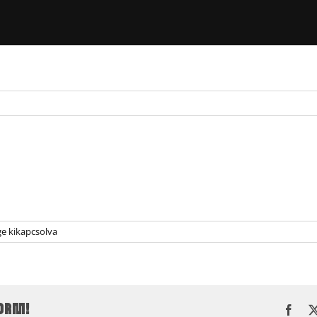
e kikapcsolva
FORM!
Face