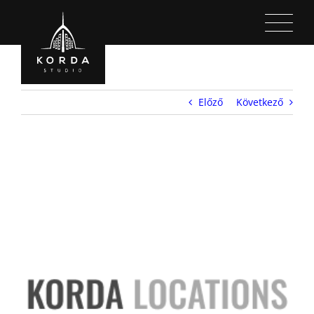
Kihagyás
Előző
Következő
View
Larger
Image