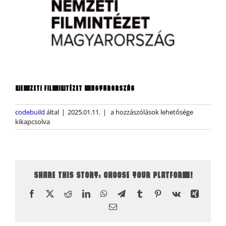
NEMZETI FILMINTÉZET MAGYARORSZÁG
Nemzeti
codebuild
által
|
2025.01.11.
|
a hozzászólások lehetősége
Filmintézet
kikapcsolva
Magyarország
bejegyzéshez
SHARE THIS STORY, CHOOSE YOUR PLATFORM!
Facebook
X
Reddit
LinkedIn
WhatsApp
Telegram
Tumblr
Pinterest
Vk
Xing
Email: